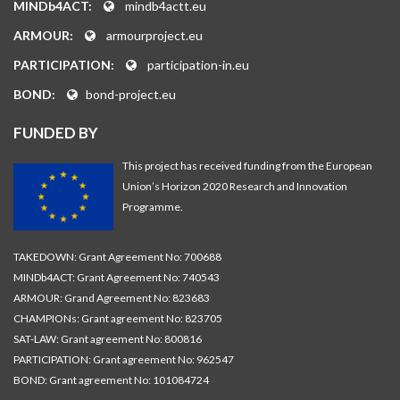
MINDb4ACT:
mindb4actt.eu
ARMOUR:
armourproject.eu
PARTICIPATION:
participation-in.eu
BOND:
bond-project.eu
FUNDED BY
This project has received funding from the European
Union’s Horizon 2020 Research and Innovation
Programme.
TAKEDOWN: Grant Agreement No: 700688
MINDb4ACT: Grant Agreement No: 740543
ARMOUR: Grand Agreement No: 823683
CHAMPIONs: Grant agreement No: 823705
SAT-LAW: Grant agreement No: 800816
PARTICIPATION: Grant agreement No: 962547
BOND: Grant agreement No: 101084724