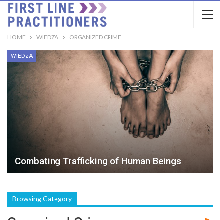
HOME
WIEDZA
ORGANIZED CRIME
WIEDZA
Combating Trafficking of Human Beings
Browsing Category