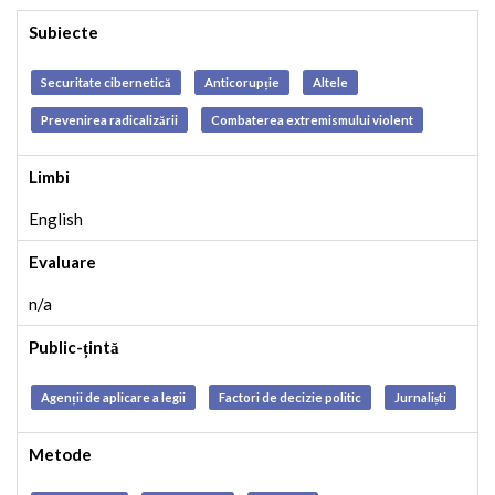
Subiecte
Securitate cibernetică
Anticorupție
Altele
Prevenirea radicalizării
Combaterea extremismului violent
Limbi
English
Evaluare
n/a
Public-țintă
Agenții de aplicare a legii
Factori de decizie politic
Jurnaliști
Metode