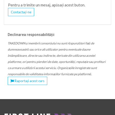
Pentru a trimite un mesaj, apăsați acest buton.
Contactați-ne
Declinarea responsabilității
TAKEDOWN și membrii consorțiului nu sunt răspunzători față de
dumneavoastră sau orice alt utilizator pentru eventuale daune
întâmplătoare, directe sau indirecte, derivate din utilizarea acestei
platforme, ori pentru pierderi de date, oportunități, reputație sau profituri
ca urmare a utilizării acestui serviciu. Organizațiile înregistrate sunt
responsabile de validitatea informațiilor furnizate pe platformă.
Raportați acest curs