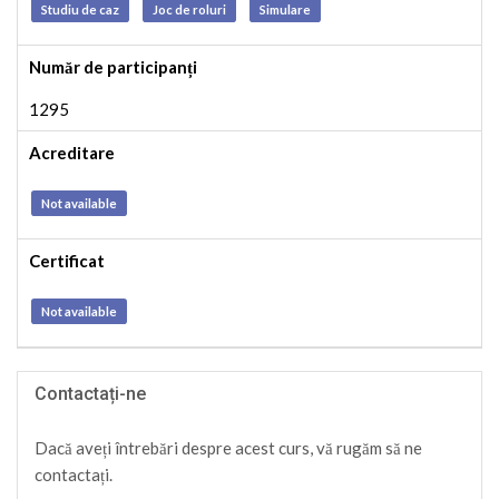
Studiu de caz
Joc de roluri
Simulare
Număr de participanți
1295
Acreditare
Not available
Certificat
Not available
Contactați-ne
Dacă aveți întrebări despre acest curs, vă rugăm să ne
contactați.