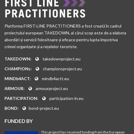
Platforma FIRST-LINE PRACTITIONERS a fost creată în cadrul
proiectului european TAKEDOWN, al cărui scop este de a elabora
abordări și servicii folositoare și eficace pentru lupta împotriva
crimei organizate și a rețelelor teroriste.
TAKEDOWN:
takedownproject.eu
CHAMPIONs:
championsproject.eu
MINDb4ACT:
mindb4actt.eu
ARMOUR:
armourproject.eu
PARTICIPATION:
participation-in.eu
BOND:
bond-project.eu
FUNDED BY
This project has received funding from the European