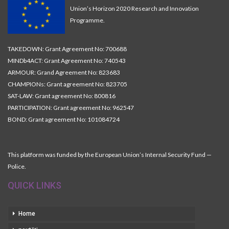
Union’s Horizon 2020 Research and Innovation
Programme.
TAKEDOWN: Grant Agreement No: 700688
MINDb4ACT: Grant Agreement No: 740543
ARMOUR: Grand Agreement No: 823683
CHAMPIONs: Grant agreement No: 823705
SAT-LAW: Grant agreement No: 800816
PARTICIPATION: Grant agreement No: 962547
BOND: Grant agreement No: 101084724
This platform was funded by the European Union’s Internal Security Fund —
Police.
QUICK LINKS
Home