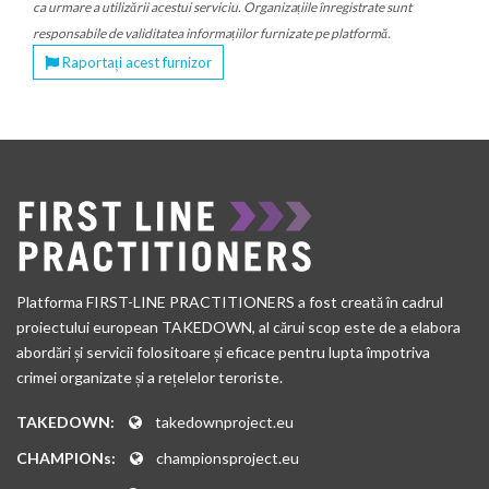
ca urmare a utilizării acestui serviciu. Organizațiile înregistrate sunt
responsabile de validitatea informațiilor furnizate pe platformă.
Raportați acest furnizor
Platforma FIRST-LINE PRACTITIONERS a fost creată în cadrul
proiectului european TAKEDOWN, al cărui scop este de a elabora
abordări și servicii folositoare și eficace pentru lupta împotriva
crimei organizate și a rețelelor teroriste.
TAKEDOWN:
takedownproject.eu
CHAMPIONs:
championsproject.eu