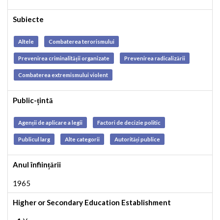
Subiecte
Altele
Combaterea terorismului
Prevenirea criminalității organizate
Prevenirea radicalizării
Combaterea extremismului violent
Public-țintă
Agenții de aplicare a legii
Factori de decizie politic
Publicul larg
Alte categorii
Autorități publice
Anul înființării
1965
Higher or Secondary Education Establishment