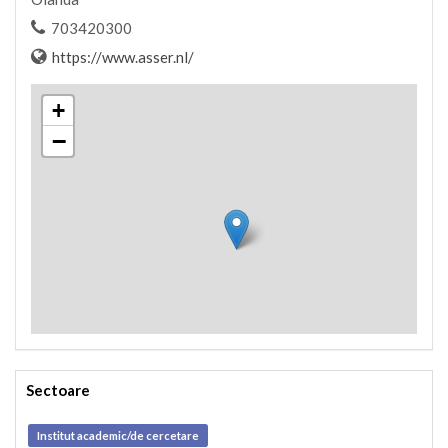
703420300
https://www.asser.nl/
+
−
Sectoare
Institut academic/de cercetare