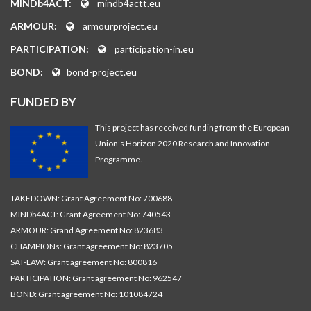
MINDb4ACT:
mindb4actt.eu
ARMOUR:
armourproject.eu
PARTICIPATION:
participation-in.eu
BOND:
bond-project.eu
FUNDED BY
This project has received funding from the European
Union’s Horizon 2020 Research and Innovation
Programme.
TAKEDOWN: Grant Agreement No: 700688
MINDb4ACT: Grant Agreement No: 740543
ARMOUR: Grand Agreement No: 823683
CHAMPIONs: Grant agreement No: 823705
SAT-LAW: Grant agreement No: 800816
PARTICIPATION: Grant agreement No: 962547
BOND: Grant agreement No: 101084724