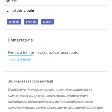
Yes
Limbi principale
English
French
Dutch
Contactați-ne
Pentru a trimite mesajul, apăsați acest buton
Contactați-ne
Declinarea responsabilității
TAKEDOWN și membrii consorțiului nu sunt răspunzători față de
dumneavoastră sau orice alt utilizator pentru eventuale daune
întâmplătoare, directe sau indirecte, derivate din utilizarea acestei
platforme, ori pentru pierderi de date, oportunități, reputație sau profituri