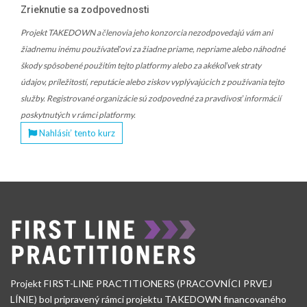
Zrieknutie sa zodpovednosti
Projekt TAKEDOWN a členovia jeho konzorcia nezodpovedajú vám ani
žiadnemu inému používateľovi za žiadne priame, nepriame alebo náhodné
škody spôsobené použitím tejto platformy alebo za akékoľvek straty
údajov, príležitostí, reputácie alebo ziskov vyplývajúcich z používania tejto
služby. Registrované organizácie sú zodpovedné za pravdivosť informácií
poskytnutých v rámci platformy.
Nahlásiť tento kurz
Projekt FIRST-LINE PRACTITIONERS (PRACOVNÍCI PRVEJ
LÍNIE) bol pripravený rámci projektu TAKEDOWN financovaného