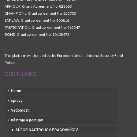
ARMOUR: Grand Agreement No: 823683
CHAMPIONs: Grant agreement No: 823705
SAT-LAW: Grant agreement No: 800816
PARTICIPATION: Grant agreement No: 962547
BOND: Grant agreement No: 101084724
This platform was funded by the European Union’s Internal Security Fund —
Police.
QUICK LINKS
Home
správy
Vedomosti
nástroje a postupy
SÚBOR NÁSTROJOV PRACOVNÍKOV