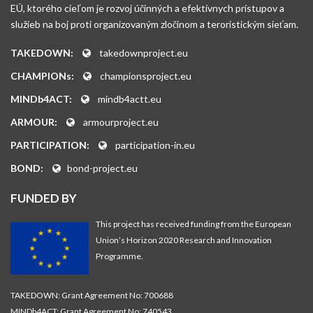
EÚ, ktorého cieľom je rozvoj účinných a efektívnych prístupov a
služieb na boj proti organizovaným zločinom a teroristickým sieťam.
TAKEDOWN:
takedownproject.eu
CHAMPIONs:
championsproject.eu
MINDb4ACT:
mindb4actt.eu
ARMOUR:
armourproject.eu
PARTICIPATION:
participation-in.eu
BOND:
bond-project.eu
FUNDED BY
This project has received funding from the European
Union’s Horizon 2020 Research and Innovation
Programme.
TAKEDOWN: Grant Agreement No: 700688
MINDb4ACT: Grant Agreement No: 740543