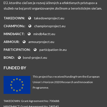
EÚ, ktorého cieľom je rozvoj účinných a efektívnych prístupov a
služieb na boj proti organizovaným zločinom a teroristickým sieťam.
TAKEDOWN:
takedownproject.eu
CHAMPIONs:
championsproject.eu
MINDb4ACT:
mindb4actt.eu
ARMOUR:
armourproject.eu
PARTICIPATION:
participation-in.eu
BOND:
bond-project.eu
FUNDED BY
This project has received funding from the European
Union’s Horizon 2020 Research and Innovation
Programme.
TAKEDOWN: Grant Agreement No: 700688
MINDb4ACT: Grant Agreement No: 740543