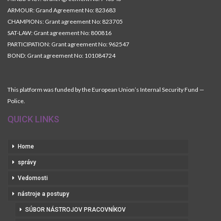
ARMOUR: Grand Agreement No: 823683
CHAMPIONs: Grant agreement No: 823705
SAT-LAW: Grant agreement No: 800816
PARTICIPATION: Grant agreement No: 962547
BOND: Grant agreement No: 101084724
This platform was funded by the European Union’s Internal Security Fund —
Police.
QUICK LINKS
Home
správy
Vedomosti
nástroje a postupy
SÚBOR NÁSTROJOV PRACOVNÍKOV