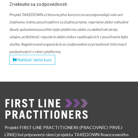
Zrieknutie sa zodpovednosti
Projekt TAKEDOWN a členovia jeho konzorcia nezodpovedajú vám ani
žiadnemu inému používateľovi za žiadne priame, nepriame alebo náhodné
škody spôsobené použitím tejto platformy alebo za akékoľvek straty
údajov, príležitostí, reputácie alebo ziskov vyplývajúcich z používania tejto
služby. Registrované organizácie sú zodpovedné za pravdivosť informácií
poskytnutých v rámci platformy.
Nahlásiť tento kurz
Projekt FIRST-LINE PRACTITIONERS (PRACOVNÍCI PRVEJ
LÍNIE) bol pripravený rámci projektu TAKEDOWN financovaného