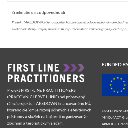
Zrieknutie sa zodpovednosti
Projekt TAKEDOWN a členovia jeho konzorcia nezodpovedajú vám ani žiadnemu
akékoľvek straty údajov, príležitostí, reputácie alebo ziskov vyplývajúcich z 
FUNDED B
Projekt FIRST-LINE PRACTITIONERS
(PRACOVNÍCI PRVEJ LÍNIE) bol pripravený
rámci projektu TAKEDOWN financovaného EÚ,
ktorého cieľom je rozvoj účinných a efektívnych
TAKEDOWN: Gran
prístupov a služieb na boj proti organizovaným
MINDb4ACT: Gra
zločinom a teroristickým sieťam.
ARMOUR: Grand 