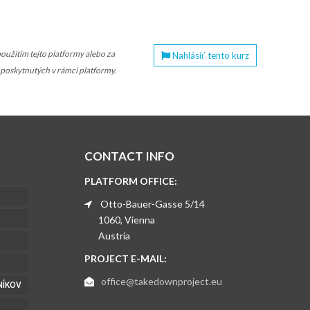
žitím tejto platformy alebo za
Nahlásiť tento kurz
í poskytnutých v rámci platformy.
CONTACT INFO
PLATFORM OFFICE:
Otto-Bauer-Gasse 5/14
1060, Vienna
Austria
PROJECT E-MAIL:
office@takedownproject.eu
NÍKOV