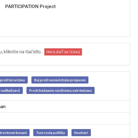
PARTICIPATION Project
u, kliknite na tlačidlo.
PRIHLÁSIŤ SA TERAZ
 proti terorizmu
Boj proti nenávistným prejavom
radikalizácii
Predchádzanie násilnému extrémizmu
man
 trestnom konaní
Tvorcovia politiky
Novinári