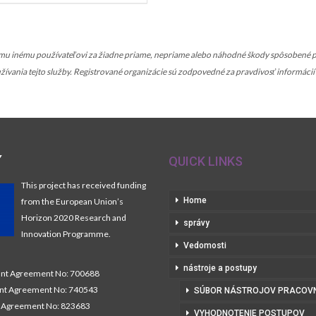
 inému používateľovi za žiadne priame, nepriame alebo náhodné škody spôsobené pou
používania tejto služby. Registrované organizácie sú zodpovedné za pravdivosť informáci
Y
QUICK LINKS
This project has received funding
Home
from the European Union’s
Horizon 2020 Research and
správy
Innovation Programme.
Vedomosti
nástroje a postupy
t Agreement No: 700688
nt Agreement No: 740543
SÚBOR NÁSTROJOV PRACOV
Agreement No: 823683
VYHODNOTENIE POSTUPOV