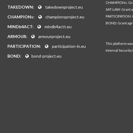
CHAMPIONs: Gra
TAKEDOWN:
takedownproject.eu
SAT-LAW: Grant 
PARTICIPATION: 
CHAMPIONs:
championsproject.eu
BOND: Grant ag
MINDb4ACT:
mindb4actt.eu
ARMOUR:
armourproject.eu
This platform wa
PARTICIPATION:
participation-in.eu
Internal Security
BOND:
bond-project.eu