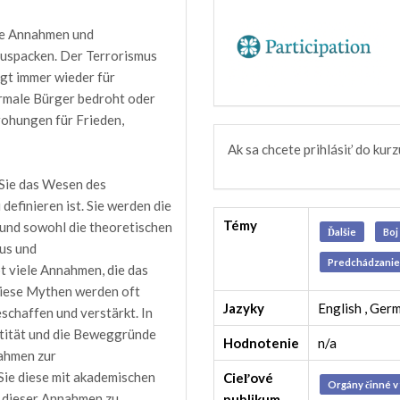
die Annahmen und
uspacken. Der Terrorismus
rgt immer wieder für
ormale Bürger bedroht oder
drohungen für Frieden,
Ak sa chcete prihlásiť do kurz
 Sie das Wesen des
efinieren ist. Sie werden die
Témy
und sowohl die theoretischen
Ďalšie
Boj
us und
Predchádzanie 
t viele Annahmen, die das
iese Mythen werden oft
Jazyky
English , Ger
eschaffen und verstärkt. In
tität und die Beweggründe
Hodnotenie
n/a
nahmen zur
ie diese mit akademischen
Cieľové
Orgány činné v
 dieser Annahmen zu
publikum