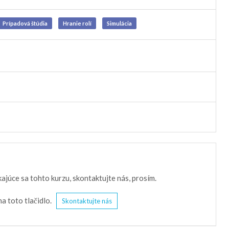
Prípadová štúdia
Hranie rolí
Simulácia
júce sa tohto kurzu, skontaktujte nás, prosím.
na toto tlačidlo.
Skontaktujte nás