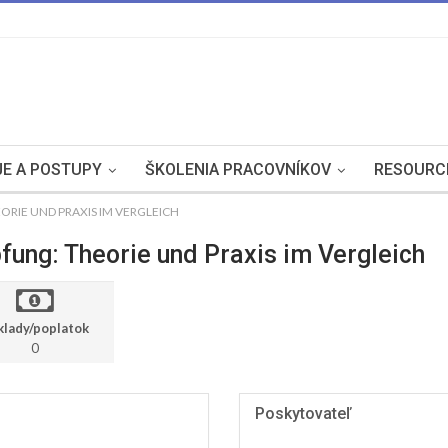
E A POSTUPY
ŠKOLENIA PRACOVNÍKOV
RESOURC
RIE UND PRAXIS IM VERGLEICH
ung: Theorie und Praxis im Vergleich
klady/poplatok
0
Poskytovateľ