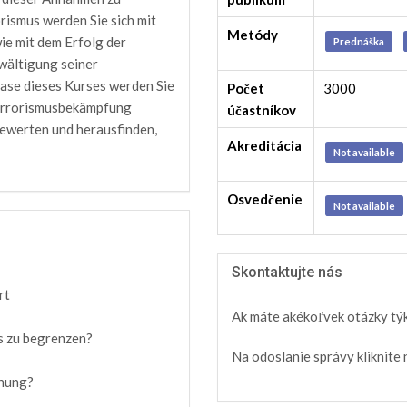
rismus werden Sie sich mit
Metódy
ie mit dem Erfolg der
Prednáška
ältigung seiner
hase dieses Kurses werden Sie
Počet
3000
Terrorismusbekämpfung
účastníkov
bewerten und herausfinden,
Akreditácia
Not available
Osvedčenie
Not available
Skontaktujte nás
rt
Ak máte akékoľvek otázky týka
s zu begrenzen?
Na odoslanie správy kliknite 
chung?