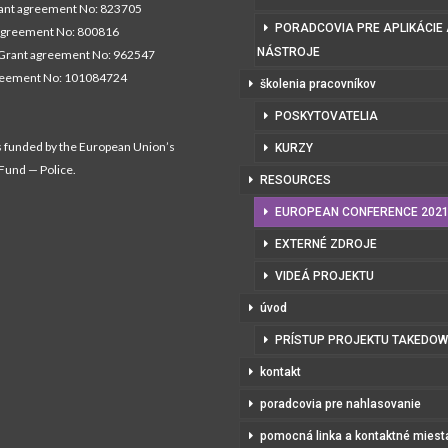
nt agreement No: 823705
PORADCOVIA PRE APLIKÁCIE
agreement No: 800816
NÁSTROJE
Grant agreement No: 962547
reement No: 101084724
školenia pracovníkov
POSKYTOVATELIA
s funded by the European Union’s
KURZY
 Fund — Police.
RESOURCES
EUROPEAN CONFERENCE 202
EXTERNÉ ZDROJE
VIDEÁ PROJEKTU
úvod
PRÍSTUP PROJEKTU TAKEDO
kontakt
poradcovia pre nahlasovanie
pomocná linka a kontaktné miest