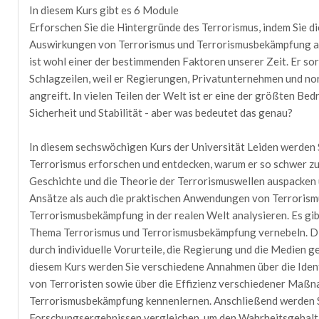
In diesem Kurs gibt es 6 Module
Erforschen Sie die Hintergründe des Terrorismus, indem Sie 
Auswirkungen von Terrorismus und Terrorismusbekämpfung a
ist wohl einer der bestimmenden Faktoren unserer Zeit. Er so
Schlagzeilen, weil er Regierungen, Privatunternehmen und n
angreift. In vielen Teilen der Welt ist er eine der größten Be
Sicherheit und Stabilität - aber was bedeutet das genau?
In diesem sechswöchigen Kurs der Universität Leiden werden
Terrorismus erforschen und entdecken, warum er so schwer zu d
Geschichte und die Theorie der Terrorismuswellen auspacken 
Ansätze als auch die praktischen Anwendungen von Terrorism
Terrorismusbekämpfung in der realen Welt analysieren. Es gib
Thema Terrorismus und Terrorismusbekämpfung vernebeln. D
durch individuelle Vorurteile, die Regierung und die Medien g
diesem Kurs werden Sie verschiedene Annahmen über die Iden
von Terroristen sowie über die Effizienz verschiedener Maß
Terrorismusbekämpfung kennenlernen. Anschließend werden S
Forschungsergebnissen vergleichen, um den Wahrheitsgehalt