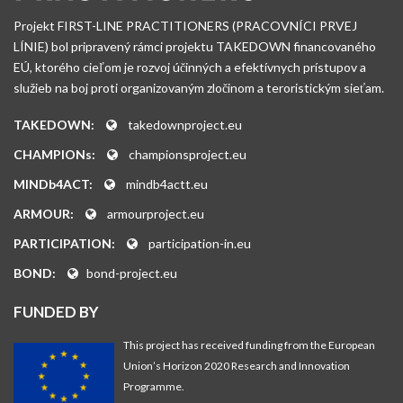
Projekt FIRST-LINE PRACTITIONERS (PRACOVNÍCI PRVEJ
LÍNIE) bol pripravený rámci projektu TAKEDOWN financovaného
EÚ, ktorého cieľom je rozvoj účinných a efektívnych prístupov a
služieb na boj proti organizovaným zločinom a teroristickým sieťam.
TAKEDOWN:
takedownproject.eu
CHAMPIONs:
championsproject.eu
MINDb4ACT:
mindb4actt.eu
ARMOUR:
armourproject.eu
PARTICIPATION:
participation-in.eu
BOND:
bond-project.eu
FUNDED BY
This project has received funding from the European
Union’s Horizon 2020 Research and Innovation
Programme.