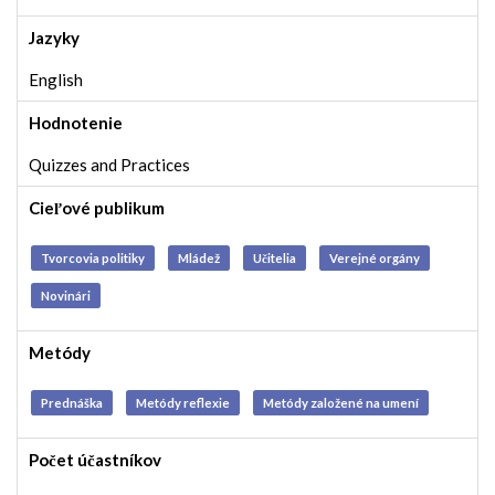
Jazyky
English
Hodnotenie
Quizzes and Practices
Cieľové publikum
Tvorcovia politiky
Mládež
Učitelia
Verejné orgány
Novinári
Metódy
Prednáška
Metódy reflexie
Metódy založené na umení
Počet účastníkov