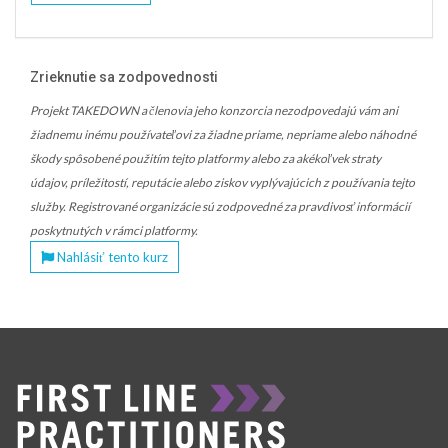
Zrieknutie sa zodpovednosti
Projekt TAKEDOWN a členovia jeho konzorcia nezodpovedajú vám ani
žiadnemu inému používateľovi za žiadne priame, nepriame alebo náhodné
škody spôsobené použitím tejto platformy alebo za akékoľvek straty
údajov, príležitostí, reputácie alebo ziskov vyplývajúcich z používania tejto
služby. Registrované organizácie sú zodpovedné za pravdivosť informácií
poskytnutých v rámci platformy.
Nahlásiť tento kurz