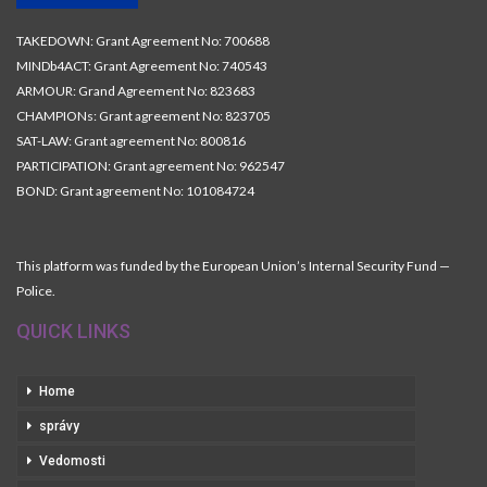
TAKEDOWN: Grant Agreement No: 700688
MINDb4ACT: Grant Agreement No: 740543
ARMOUR: Grand Agreement No: 823683
CHAMPIONs: Grant agreement No: 823705
SAT-LAW: Grant agreement No: 800816
PARTICIPATION: Grant agreement No: 962547
BOND: Grant agreement No: 101084724
This platform was funded by the European Union’s Internal Security Fund —
Police.
QUICK LINKS
Home
správy
Vedomosti