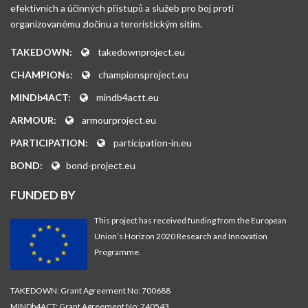
efektivních a účinných přístupů a služeb pro boj proti
organizovanému zločinu a teroristickým sítím.
TAKEDOWN:
takedownproject.eu
CHAMPIONs:
championsproject.eu
MINDb4ACT:
mindb4actt.eu
ARMOUR:
armourproject.eu
PARTICIPATION:
participation-in.eu
BOND:
bond-project.eu
FUNDED BY
This project has received funding from the European
Union’s Horizon 2020 Research and Innovation
Programme.
TAKEDOWN: Grant Agreement No: 700688
MINDb4ACT: Grant Agreement No: 740543