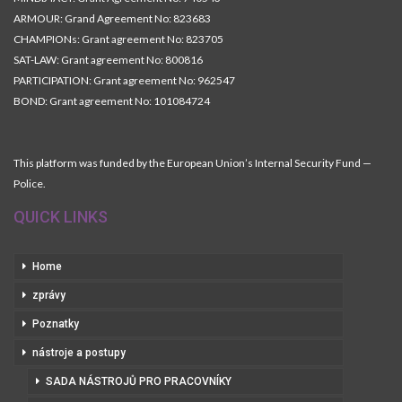
ARMOUR: Grand Agreement No: 823683
CHAMPIONs: Grant agreement No: 823705
SAT-LAW: Grant agreement No: 800816
PARTICIPATION: Grant agreement No: 962547
BOND: Grant agreement No: 101084724
This platform was funded by the European Union’s Internal Security Fund —
Police.
QUICK LINKS
Home
zprávy
Poznatky
nástroje a postupy
SADA NÁSTROJŮ PRO PRACOVNÍKY