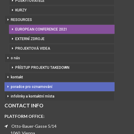
POSKYTOVATELÉ
KURZY
RESOURCES
EUROPEAN CONFERENCE 2021
EXTERNÍ ZDROJE
PROJEKTOVÁ VIDEA
o nás
PŘÍSTUP PROJEKTU TAKEDOWN
kontakt
poradce pro oznamování
infolinky a kontaktní místa
CONTACT INFO
PLATFORM OFFICE:
Otto-Bauer-Gasse 5/14
1060, Vienna