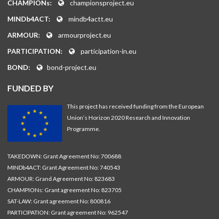
CHAMPIONs:
championsproject.eu
MINDb4ACT:
mindb4actt.eu
ARMOUR:
armourproject.eu
PARTICIPATION:
participation-in.eu
BOND:
bond-project.eu
FUNDED BY
This project has received funding from the European
Union’s Horizon 2020 Research and Innovation
Programme.
TAKEDOWN: Grant Agreement No: 700688
MINDb4ACT: Grant Agreement No: 740543
ARMOUR: Grand Agreement No: 823683
CHAMPIONs: Grant agreement No: 823705
SAT-LAW: Grant agreement No: 800816
PARTICIPATION: Grant agreement No: 962547