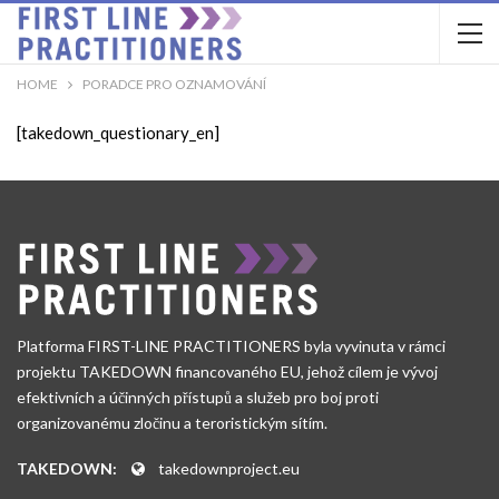
HOME
PORADCE PRO OZNAMOVÁNÍ
[takedown_questionary_en]
Platforma FIRST-LINE PRACTITIONERS byla vyvinuta v rámci
projektu TAKEDOWN financovaného EU, jehož cílem je vývoj
efektivních a účinných přístupů a služeb pro boj proti
organizovanému zločinu a teroristickým sítím.
TAKEDOWN:
takedownproject.eu