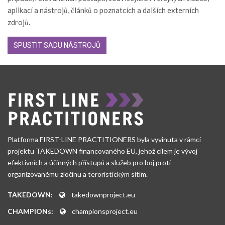
aplikací a nástrojů, článků o poznatcích a dalších externích
zdrojů.
SPUSTIT SADU NÁSTROJŮ
Platforma FIRST-LINE PRACTITIONERS byla vyvinuta v rámci
projektu TAKEDOWN financovaného EU, jehož cílem je vývoj
efektivních a účinných přístupů a služeb pro boj proti
organizovanému zločinu a teroristickým sítím.
TAKEDOWN:
takedownproject.eu
CHAMPIONs:
championsproject.eu