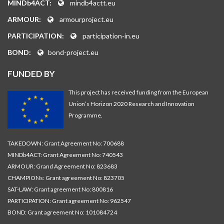
MINDb4ACT:
mindb4actt.eu
ARMOUR:
armourproject.eu
PARTICIPATION:
participation-in.eu
BOND:
bond-project.eu
FUNDED BY
This project has received funding from the European
Union’s Horizon 2020 Research and Innovation
Programme.
TAKEDOWN: Grant Agreement No: 700688
MINDb4ACT: Grant Agreement No: 740543
ARMOUR: Grand Agreement No: 823683
CHAMPIONs: Grant agreement No: 823705
SAT-LAW: Grant agreement No: 800816
PARTICIPATION: Grant agreement No: 962547
BOND: Grant agreement No: 101084724