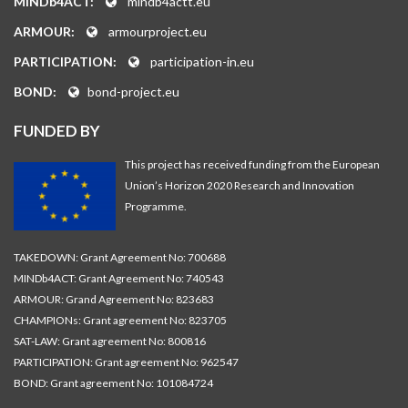
MINDb4ACT:
mindb4actt.eu
ARMOUR:
armourproject.eu
PARTICIPATION:
participation-in.eu
BOND:
bond-project.eu
FUNDED BY
This project has received funding from the European
Union’s Horizon 2020 Research and Innovation
Programme.
TAKEDOWN: Grant Agreement No: 700688
MINDb4ACT: Grant Agreement No: 740543
ARMOUR: Grand Agreement No: 823683
CHAMPIONs: Grant agreement No: 823705
SAT-LAW: Grant agreement No: 800816
PARTICIPATION: Grant agreement No: 962547
BOND: Grant agreement No: 101084724