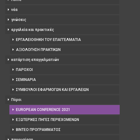
νέα
γνώσεις
εργαλεία και πρακτικές
ΕΡΓΑΛΕΙΟΘΉΚΗ ΤΟΥ ΕΠΑΓΓΕΛΜΑΤΊΑ
ΑΞΙΟΛΌΓΗΣΗ ΠΡΑΚΤΙΚΏΝ
κατάρτιση επαγγελματιών
ΠΆΡΟΧΟΙ
ΣΕΜΙΝΆΡΙΑ
ΣΎΜΒΟΥΛΟΙ ΕΦΑΡΜΟΓΏΝ ΚΑΙ ΕΡΓΑΛΕΊΩΝ
Πόροι
EUROPEAN CONFERENCE 2021
ΕΞΩΤΕΡΙΚΈΣ ΠΗΓΈΣ ΠΕΡΙΕΧΟΜΈΝΩΝ
ΒΊΝΤΕΟ ΠΡΟΓΡΆΜΜΑΤΟΣ
παρουσίαση