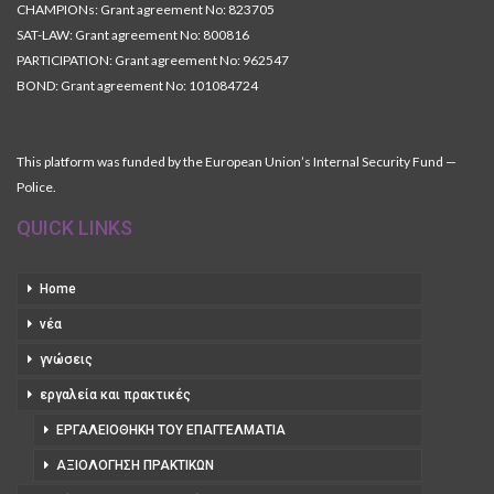
CHAMPIONs: Grant agreement No: 823705
SAT-LAW: Grant agreement No: 800816
PARTICIPATION: Grant agreement No: 962547
BOND: Grant agreement No: 101084724
This platform was funded by the European Union’s Internal Security Fund —
Police.
QUICK LINKS
Home
νέα
γνώσεις
εργαλεία και πρακτικές
ΕΡΓΑΛΕΙΟΘΉΚΗ ΤΟΥ ΕΠΑΓΓΕΛΜΑΤΊΑ
ΑΞΙΟΛΌΓΗΣΗ ΠΡΑΚΤΙΚΏΝ