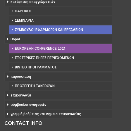
κατάρτιση επαγγελματιών
ΠΆΡΟΧΟΙ
ΣΕΜΙΝΆΡΙΑ
ΣΎΜΒΟΥΛΟΙ ΕΦΑΡΜΟΓΏΝ ΚΑΙ ΕΡΓΑΛΕΊΩΝ
Πόροι
EUROPEAN CONFERENCE 2021
ΕΞΩΤΕΡΙΚΈΣ ΠΗΓΈΣ ΠΕΡΙΕΧΟΜΈΝΩΝ
ΒΊΝΤΕΟ ΠΡΟΓΡΆΜΜΑΤΟΣ
παρουσίαση
ΠΡΟΣΈΓΓΙΣΗ TAKEDOWN
επικοινωνία
σύμβουλοι αναφορών
γραμμή βοήθειας και σημεία επικοινωνίας
CONTACT INFO