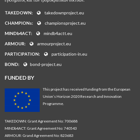
TAKEDOWN:
takedownproject.eu
CHAMPIONs:
championsproject.eu
MINDb4ACT:
mindb4actt.eu
ARMOUR:
armourproject.eu
PARTICIPATION:
participation-in.eu
BOND:
bond-project.eu
FUNDED BY
This project has received funding from the European
Union’s Horizon 2020 Research and Innovation
Programme.
TAKEDOWN: Grant Agreement No: 700688
MINDb4ACT: Grant Agreement No: 740543
ARMOUR: Grand Agreement No: 823683