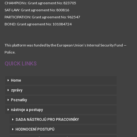
CHAMPIONs: Grant agreement No: 823705
SAT-LAW: Grant agreement No: 800816
PARTICIPATION: Grant agreement No: 962547
BOND: Grant agreement No: 101084724
This platform was funded by the European Union’s Internal Security Fund —
Police.
QUICK LINKS
Home
zprávy
Poznatky
nástroje a postupy
SADA NÁSTROJŮ PRO PRACOVNÍKY
HODNOCENÍ POSTUPŮ