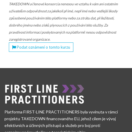
TAKEDOWN a členové konsorcia nenesou ve vztahu k vám ani ostatním
uživatelům odpovědnost za jakékoli přímé, nepřímé nebo vedlejší škody
způsobené používáním této platformy nebo za ztrátu dat, příležitostí,
dobrého jména nebo zisků plynoucích z používání této služby. Za
pravdivost informací poskytovaných na platformě nesou odpovědnost
zaregistrované organizace.
Podat oznámení o tomto kurzu
Platforma FIRST-LINE PRACTITIONERS byla vyvinuta v rámci
projektu TAKEDOWN financovaného EU, jehož cílem je vývoj
efektivních a účinných přístupů a služeb pro boj proti