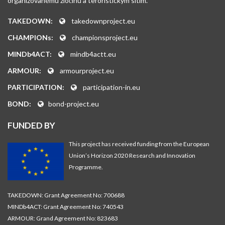
organizovanému zločinu a teroristickým sítím.
TAKEDOWN:
takedownproject.eu
CHAMPIONs:
championsproject.eu
MINDb4ACT:
mindb4actt.eu
ARMOUR:
armourproject.eu
PARTICIPATION:
participation-in.eu
BOND:
bond-project.eu
FUNDED BY
This project has received funding from the European
Union’s Horizon 2020 Research and Innovation
Programme.
TAKEDOWN: Grant Agreement No: 700688
MINDb4ACT: Grant Agreement No: 740543
ARMOUR: Grand Agreement No: 823683