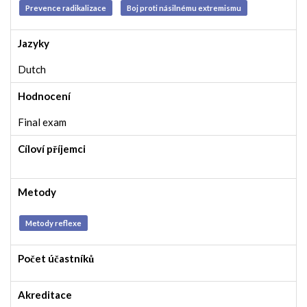
Prevence radikalizace
Boj proti násilnému extremismu
Jazyky
Dutch
Hodnocení
Final exam
Cíloví příjemci
Metody
Metody reflexe
Počet účastníků
Akreditace