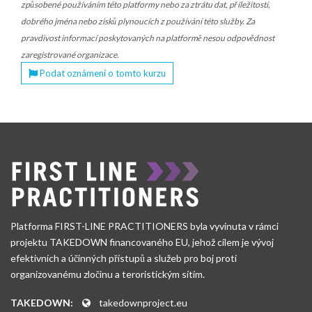
způsobené používáním této platformy nebo za ztrátu dat, příležitostí,
dobrého jména nebo zisků plynoucích z používání této služby. Za
pravdivost informací poskytovaných na platformě nesou odpovědnost
zaregistrované organizace.
Podat oznámení o tomto kurzu
Platforma FIRST-LINE PRACTITIONERS byla vyvinuta v rámci
projektu TAKEDOWN financovaného EU, jehož cílem je vývoj
efektivních a účinných přístupů a služeb pro boj proti
organizovanému zločinu a teroristickým sítím.
TAKEDOWN:
takedownproject.eu