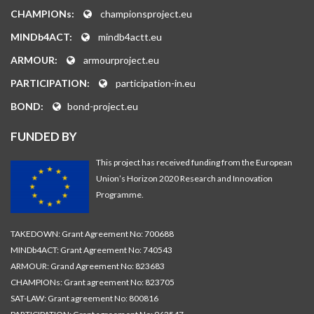
CHAMPIONs:
championsproject.eu
MINDb4ACT:
mindb4actt.eu
ARMOUR:
armourproject.eu
PARTICIPATION:
participation-in.eu
BOND:
bond-project.eu
FUNDED BY
This project has received funding from the European
Union’s Horizon 2020 Research and Innovation
Programme.
TAKEDOWN: Grant Agreement No: 700688
MINDb4ACT: Grant Agreement No: 740543
ARMOUR: Grand Agreement No: 823683
CHAMPIONs: Grant agreement No: 823705
SAT-LAW: Grant agreement No: 800816