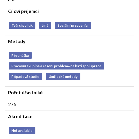
Cíloví příjemci
Tvůrci politik
Jiný
Sociální pracovníci
Metody
Přednáška
Pracovní skupina a řešení problémů na bázi spolupráce
Případová studie
Umělecké metody
Počet účastníků
275
Akreditace
Not available