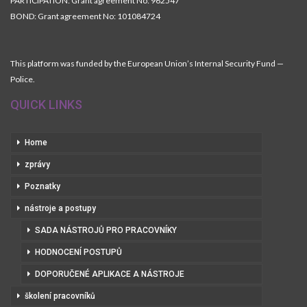
PARTICIPATION: Grant agreement No: 962547
BOND: Grant agreement No: 101084724
This platform was funded by the European Union’s Internal Security Fund —
Police.
QUICK LINKS
Home
zprávy
Poznatky
nástroje a postupy
SADA NÁSTROJŮ PRO PRACOVNÍKY
HODNOCENÍ POSTUPŮ
DOPORUČENÉ APLIKACE A NÁSTROJE
školení pracovníků