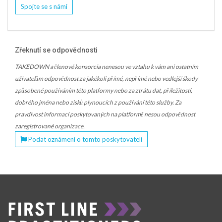
Spojte se s námi
Zřeknutí se odpovědnosti
TAKEDOWN a členové konsorcia nenesou ve vztahu k vám ani ostatním
uživatelům odpovědnost za jakékoli přímé, nepřímé nebo vedlejší škody
způsobené používáním této platformy nebo za ztrátu dat, příležitostí,
dobrého jména nebo zisků plynoucích z používání této služby. Za
pravdivost informací poskytovaných na platformě nesou odpovědnost
zaregistrované organizace.
Podat oznámení o tomto poskytovateli