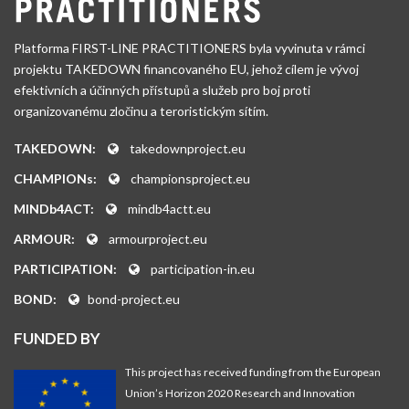
Platforma FIRST-LINE PRACTITIONERS byla vyvinuta v rámci
projektu TAKEDOWN financovaného EU, jehož cílem je vývoj
efektivních a účinných přístupů a služeb pro boj proti
organizovanému zločinu a teroristickým sítím.
TAKEDOWN:
takedownproject.eu
CHAMPIONs:
championsproject.eu
MINDb4ACT:
mindb4actt.eu
ARMOUR:
armourproject.eu
PARTICIPATION:
participation-in.eu
BOND:
bond-project.eu
FUNDED BY
This project has received funding from the European
Union’s Horizon 2020 Research and Innovation