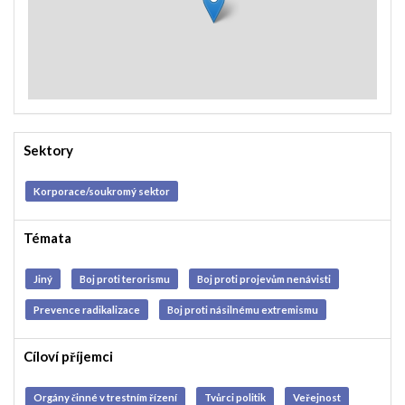
Sektory
Korporace/soukromý sektor
Témata
Jiný
Boj proti terorismu
Boj proti projevům nenávisti
Prevence radikalizace
Boj proti násilnému extremismu
Cíloví příjemci
Orgány činné v trestním řízení
Tvůrci politik
Veřejnost