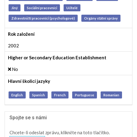
Jiný
Sociální pracovníci
Učitelé
Zdravotničtí pracovníci (psychologové)
Orgány státní správy
Rok založení
2002
Higher or Secondary Education Establishment
No
Hlavní školicí jazyky
English
Spanish
French
Portuguese
Romanian
Spojte se s námi
Chcete-li odeslat zprávu, klikněte na toto tlačítko.