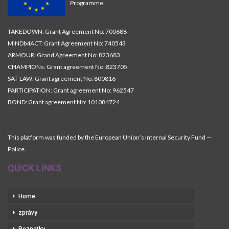
Programme.
TAKEDOWN: Grant Agreement No: 700688
MINDb4ACT: Grant Agreement No: 740543
ARMOUR: Grand Agreement No: 823683
CHAMPIONs: Grant agreement No: 823705
SAT-LAW: Grant agreement No: 800816
PARTICIPATION: Grant agreement No: 962547
BOND: Grant agreement No: 101084724
This platform was funded by the European Union’s Internal Security Fund —
Police.
QUICK LINKS
Home
zprávy