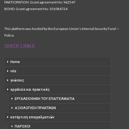
PARTICIPATION: Grant agreement No: 962547
BOND: Grant agreement No: 101084724
This platform was funded by the European Union’s Internal Security Fund —
Police.
QUICK LINKS
Home
νέα
γνώσεις
εργαλεία και πρακτικές
ΕΡΓΑΛΕΙΟΘΉΚΗ ΤΟΥ ΕΠΑΓΓΕΛΜΑΤΊΑ
ΑΞΙΟΛΌΓΗΣΗ ΠΡΑΚΤΙΚΏΝ
κατάρτιση επαγγελματιών
ΠΆΡΟΧΟΙ