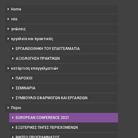
Home
νέα
γνώσεις
εργαλεία και πρακτικές
ΕΡΓΑΛΕΙΟΘΉΚΗ ΤΟΥ ΕΠΑΓΓΕΛΜΑΤΊΑ
ΑΞΙΟΛΌΓΗΣΗ ΠΡΑΚΤΙΚΏΝ
κατάρτιση επαγγελματιών
ΠΆΡΟΧΟΙ
ΣΕΜΙΝΆΡΙΑ
ΣΎΜΒΟΥΛΟΙ ΕΦΑΡΜΟΓΏΝ ΚΑΙ ΕΡΓΑΛΕΊΩΝ
Πόροι
EUROPEAN CONFERENCE 2021
ΕΞΩΤΕΡΙΚΈΣ ΠΗΓΈΣ ΠΕΡΙΕΧΟΜΈΝΩΝ
ΒΊΝΤΕΟ ΠΡΟΓΡΆΜΜΑΤΟΣ