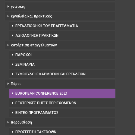
γνώσεις
εργαλεία και πρακτικές
ΕΡΓΑΛΕΙΟΘΉΚΗ ΤΟΥ ΕΠΑΓΓΕΛΜΑΤΊΑ
ΑΞΙΟΛΌΓΗΣΗ ΠΡΑΚΤΙΚΏΝ
κατάρτιση επαγγελματιών
ΠΆΡΟΧΟΙ
ΣΕΜΙΝΆΡΙΑ
ΣΎΜΒΟΥΛΟΙ ΕΦΑΡΜΟΓΏΝ ΚΑΙ ΕΡΓΑΛΕΊΩΝ
Πόροι
EUROPEAN CONFERENCE 2021
ΕΞΩΤΕΡΙΚΈΣ ΠΗΓΈΣ ΠΕΡΙΕΧΟΜΈΝΩΝ
ΒΊΝΤΕΟ ΠΡΟΓΡΆΜΜΑΤΟΣ
παρουσίαση
ΠΡΟΣΈΓΓΙΣΗ TAKEDOWN