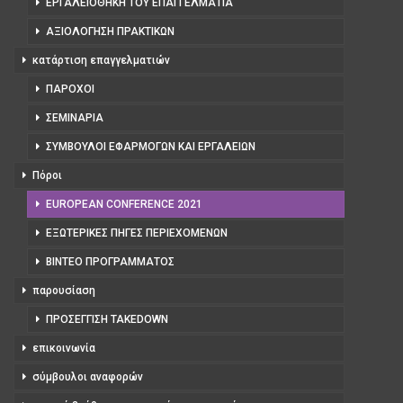
ΕΡΓΑΛΕΙΟΘΉΚΗ ΤΟΥ ΕΠΑΓΓΕΛΜΑΤΊΑ
ΑΞΙΟΛΌΓΗΣΗ ΠΡΑΚΤΙΚΏΝ
κατάρτιση επαγγελματιών
ΠΆΡΟΧΟΙ
ΣΕΜΙΝΆΡΙΑ
ΣΎΜΒΟΥΛΟΙ ΕΦΑΡΜΟΓΏΝ ΚΑΙ ΕΡΓΑΛΕΊΩΝ
Πόροι
EUROPEAN CONFERENCE 2021
ΕΞΩΤΕΡΙΚΈΣ ΠΗΓΈΣ ΠΕΡΙΕΧΟΜΈΝΩΝ
ΒΊΝΤΕΟ ΠΡΟΓΡΆΜΜΑΤΟΣ
παρουσίαση
ΠΡΟΣΈΓΓΙΣΗ TAKEDOWN
επικοινωνία
σύμβουλοι αναφορών