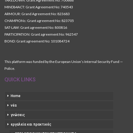
TAKEDOWN: Grant Agreement No: 700688
MINDb4ACT: Grant Agreement No: 740543
ARMOUR: Grand Agreement No: 823683
CHAMPIONs: Grant agreement No: 823705
SAT-LAW: Grant agreement No: 800816
PARTICIPATION: Grant agreement No: 962547
BOND: Grant agreement No: 101084724
This platform was funded by the European Union’s Internal Security Fund —
Police.
QUICK LINKS
Home
νέα
γνώσεις
εργαλεία και πρακτικές