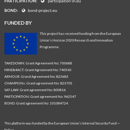
PARTICIPATION:
participation-in.eu
BOND:
bond-project.eu
FUNDED BY
This project has received funding from the European
Union’s Horizon 2020 Research and Innovation
Programme.
TAKEDOWN: Grant Agreement No: 700688
MINDb4ACT: Grant Agreement No: 740543
ARMOUR: Grand Agreement No: 823683
CHAMPIONs: Grant agreement No: 823705
SAT-LAW: Grant agreement No: 800816
PARTICIPATION: Grant agreement No: 962547
BOND: Grant agreement No: 101084724
This platform was funded by the European Union’s Internal Security Fund —
Police.