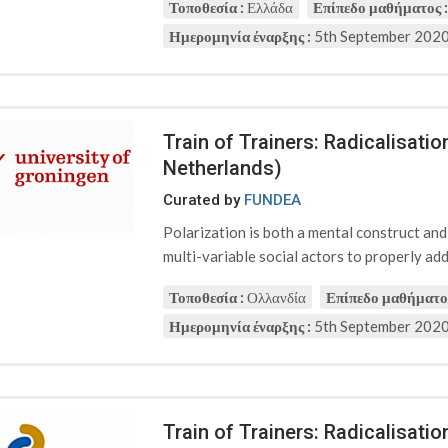
Τοποθεσία :
Ελλάδα
Επίπεδο μαθήματος :
Ημερομηνία έναρξης :
5th September 202
Train of Trainers: Radicalisati
Netherlands)
Curated by
FUNDEA
Polarization is both a mental construct an
multi-variable social actors to properly addr
Τοποθεσία :
Ολλανδία
Επίπεδο μαθήματος
Ημερομηνία έναρξης :
5th September 202
Train of Trainers: Radicalisat