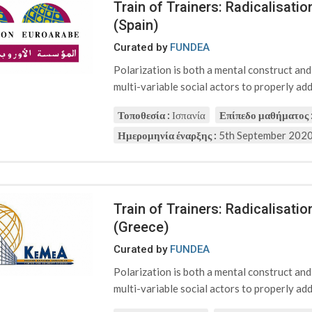
Train of Trainers: Radicalisat
(Spain)
Curated by
FUNDEA
Polarization is both a mental construct an
multi-variable social actors to properly addr
Τοποθεσία :
Ισπανία
Επίπεδο μαθήματος 
Ημερομηνία έναρξης :
5th September 202
Train of Trainers: Radicalisat
(Greece)
Curated by
FUNDEA
Polarization is both a mental construct an
multi-variable social actors to properly addr