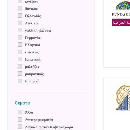
κινέζικα
δανικός
Ολλανδός
Αγγλικά
γαλλική γλώσσα
Γερμανός
Ελληνικά
ιταλικός
Ιαπωνικά
μαλτέζος
ρουμανικός
Ισπανικά
Θέματα
Άλλο
Αντιτρομοκρατία
Ασφάλεια στον Κυβερνοχώρο