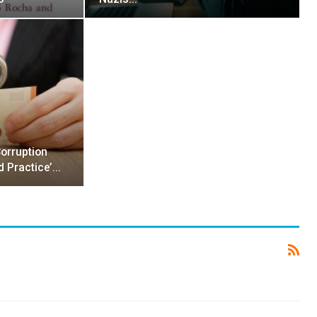
orruption
od Practice’…