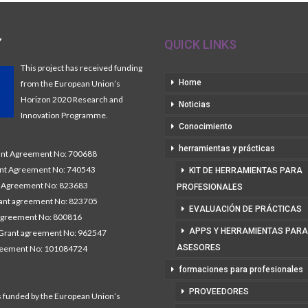
Y
QUICK LINKS
This project has received funding
Home
from the European Union’s
Horizon 2020 Research and
Noticias
Innovation Programme.
Conocimiento
herramientas y prácticas
t Agreement No: 700688
nt Agreement No: 740543
KIT DE HERRAMIENTAS PARA
Agreement No: 823683
PROFESIONALES
nt agreement No: 823705
EVALUACIÓN DE PRÁCTICAS
agreement No: 800816
APPS Y HERRAMIENTAS PARA
Grant agreement No: 962547
ASESORES
reement No: 101084724
formaciones para profesionales
PROVEEDORES
s funded by the European Union’s