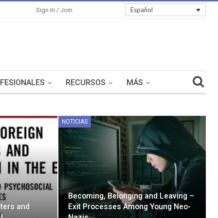
Español
Sign In / Join
FESIONALES
RECURSOS
MÁS
NOTICIAS
Becoming, Belonging and Leaving –
hters and
Exit Processes Among Young Neo-
U
Nazis…