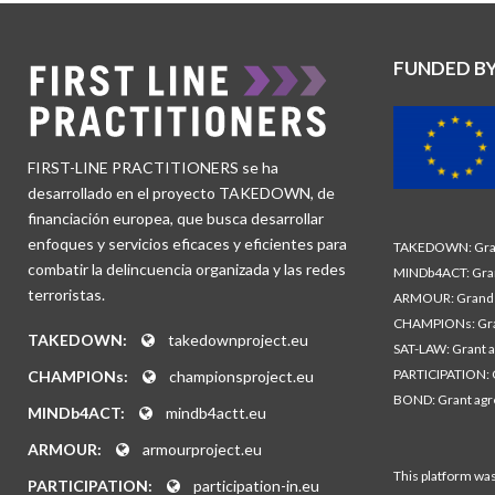
FUNDED B
FIRST-LINE PRACTITIONERS se ha
desarrollado en el proyecto TAKEDOWN, de
financiación europea, que busca desarrollar
enfoques y servicios eficaces y eficientes para
TAKEDOWN: Gran
combatir la delincuencia organizada y las redes
MINDb4ACT: Gra
terroristas.
ARMOUR: Grand 
CHAMPIONs: Gra
TAKEDOWN:
takedownproject.eu
SAT-LAW: Grant 
PARTICIPATION: 
CHAMPIONs:
championsproject.eu
BOND: Grant ag
MINDb4ACT:
mindb4actt.eu
ARMOUR:
armourproject.eu
This platform wa
PARTICIPATION:
participation-in.eu