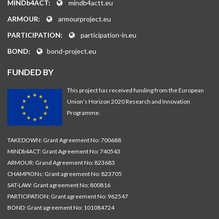
MINDb4ACT:
mindb4actt.eu
ARMOUR:
armourproject.eu
PARTICIPATION:
participation-in.eu
BOND:
bond-project.eu
FUNDED BY
This project has received funding from the European
Union’s Horizon 2020 Research and Innovation
Programme.
TAKEDOWN: Grant Agreement No: 700688
MINDb4ACT: Grant Agreement No: 740543
ARMOUR: Grand Agreement No: 823683
CHAMPIONs: Grant agreement No: 823705
SAT-LAW: Grant agreement No: 800816
PARTICIPATION: Grant agreement No: 962547
BOND: Grant agreement No: 101084724