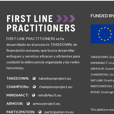
FUNDED B
FIRST-LINE PRACTITIONERS se ha
desarrollado en el proyecto TAKEDOWN, de
financiación europea, que busca desarrollar
enfoques y servicios eficaces y eficientes para
TAKEDOWN: Gran
combatir la delincuencia organizada y las redes
MINDb4ACT: Gra
terroristas.
ARMOUR: Grand 
CHAMPIONs: Gra
TAKEDOWN:
takedownproject.eu
SAT-LAW: Grant 
PARTICIPATION: 
CHAMPIONs:
championsproject.eu
BOND: Grant ag
MINDb4ACT:
mindb4actt.eu
ARMOUR:
armourproject.eu
This platform wa
PARTICIPATION:
participation-in.eu