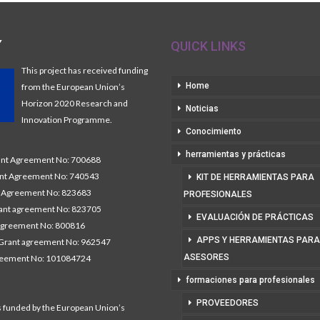
Y
QUICK LINKS
This project has received funding
Home
from the European Union’s
Horizon 2020 Research and
Noticias
Innovation Programme.
Conocimiento
herramientas y prácticas
t Agreement No: 700688
nt Agreement No: 740543
KIT DE HERRAMIENTAS PARA
Agreement No: 823683
PROFESIONALES
nt agreement No: 823705
EVALUACIÓN DE PRÁCTICAS
agreement No: 800816
APPS Y HERRAMIENTAS PARA
Grant agreement No: 962547
ASESORES
reement No: 101084724
formaciones para profesionales
PROVEEDORES
s funded by the European Union’s