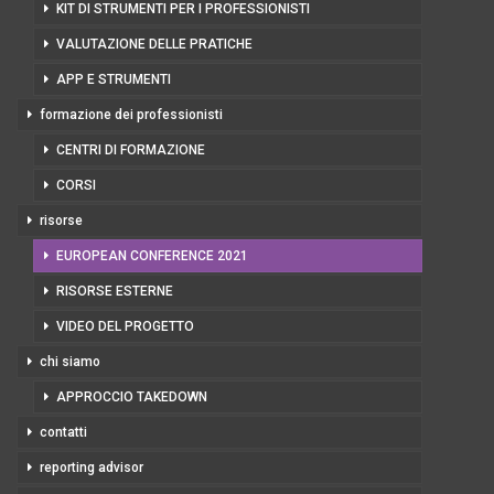
KIT DI STRUMENTI PER I PROFESSIONISTI
VALUTAZIONE DELLE PRATICHE
APP E STRUMENTI
formazione dei professionisti
CENTRI DI FORMAZIONE
CORSI
risorse
EUROPEAN CONFERENCE 2021
RISORSE ESTERNE
VIDEO DEL PROGETTO
chi siamo
APPROCCIO TAKEDOWN
contatti
reporting advisor