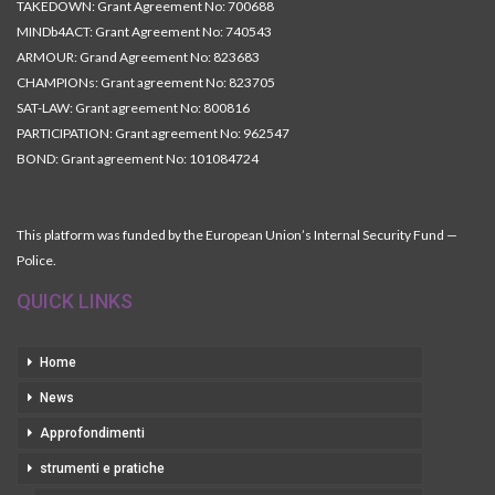
TAKEDOWN: Grant Agreement No: 700688
MINDb4ACT: Grant Agreement No: 740543
ARMOUR: Grand Agreement No: 823683
CHAMPIONs: Grant agreement No: 823705
SAT-LAW: Grant agreement No: 800816
PARTICIPATION: Grant agreement No: 962547
BOND: Grant agreement No: 101084724
This platform was funded by the European Union’s Internal Security Fund —
Police.
QUICK LINKS
Home
News
Approfondimenti
strumenti e pratiche