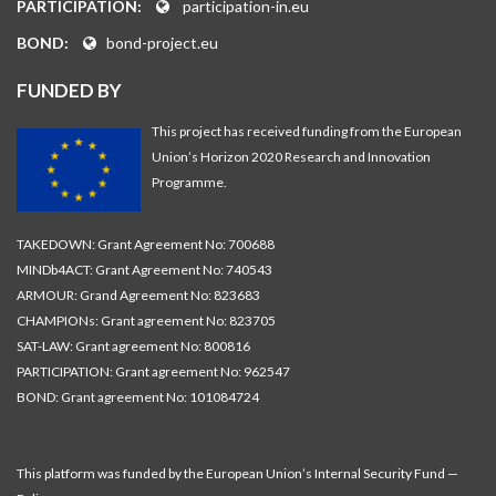
PARTICIPATION:
participation-in.eu
BOND:
bond-project.eu
FUNDED BY
This project has received funding from the European
Union’s Horizon 2020 Research and Innovation
Programme.
TAKEDOWN: Grant Agreement No: 700688
MINDb4ACT: Grant Agreement No: 740543
ARMOUR: Grand Agreement No: 823683
CHAMPIONs: Grant agreement No: 823705
SAT-LAW: Grant agreement No: 800816
PARTICIPATION: Grant agreement No: 962547
BOND: Grant agreement No: 101084724
This platform was funded by the European Union’s Internal Security Fund —