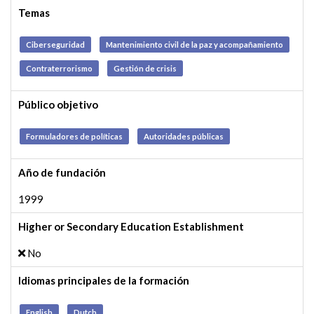
Temas
Ciberseguridad
Mantenimiento civil de la paz y acompañamiento
Contraterrorismo
Gestión de crisis
Público objetivo
Formuladores de políticas
Autoridades públicas
Año de fundación
1999
Higher or Secondary Education Establishment
No
Idiomas principales de la formación
English
Dutch