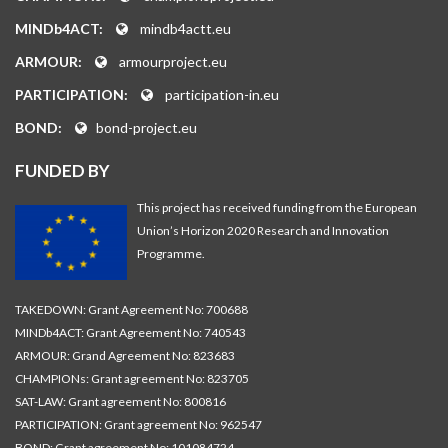
MINDb4ACT:
mindb4actt.eu
ARMOUR:
armourproject.eu
PARTICIPATION:
participation-in.eu
BOND:
bond-project.eu
FUNDED BY
This project has received funding from the European
Union’s Horizon 2020 Research and Innovation
Programme.
TAKEDOWN: Grant Agreement No: 700688
MINDb4ACT: Grant Agreement No: 740543
ARMOUR: Grand Agreement No: 823683
CHAMPIONs: Grant agreement No: 823705
SAT-LAW: Grant agreement No: 800816
PARTICIPATION: Grant agreement No: 962547
BOND: Grant agreement No: 101084724