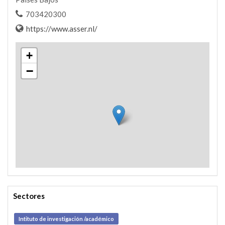
703420300
https://www.asser.nl/
+
−
Sectores
Intituto de investigación /académico