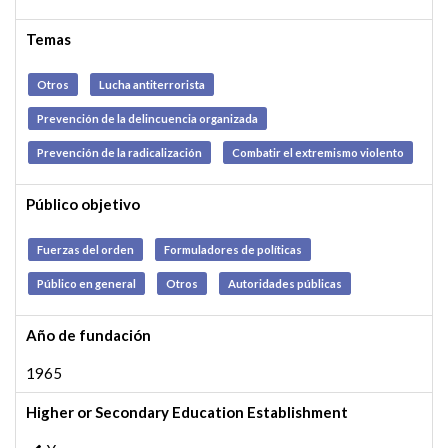
Temas
Otros
Lucha antiterrorista
Prevención de la delincuencia organizada
Prevención de la radicalización
Combatir el extremismo violento
Público objetivo
Fuerzas del orden
Formuladores de políticas
Público en general
Otros
Autoridades públicas
Año de fundación
1965
Higher or Secondary Education Establishment