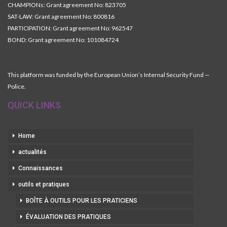
CHAMPIONs: Grant agreement No: 823705
SAT-LAW: Grant agreement No: 800816
PARTICIPATION: Grant agreement No: 962547
BOND: Grant agreement No: 101084724
This platform was funded by the European Union’s Internal Security Fund —
Police.
QUICK LINKS
Home
actualités
Connaissances
outils et pratiques
BOÎTE À OUTILS POUR LES PRATICIENS
ÉVALUATION DES PRATIQUES