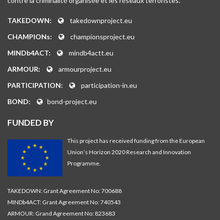
contre la criminalité organisée et les réseaux terroristes.
TAKEDOWN:
takedownproject.eu
CHAMPIONs:
championsproject.eu
MINDb4ACT:
mindb4actt.eu
ARMOUR:
armourproject.eu
PARTICIPATION:
participation-in.eu
BOND:
bond-project.eu
FUNDED BY
This project has received funding from the European
Union’s Horizon 2020 Research and Innovation
Programme.
TAKEDOWN: Grant Agreement No: 700688
MINDb4ACT: Grant Agreement No: 740543
ARMOUR: Grand Agreement No: 823683