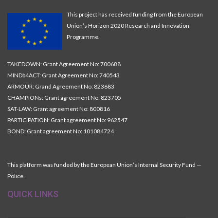
This project has received funding from the European
Union’s Horizon 2020 Research and Innovation
Programme.
TAKEDOWN: Grant Agreement No: 700688
MINDb4ACT: Grant Agreement No: 740543
ARMOUR: Grand Agreement No: 823683
CHAMPIONs: Grant agreement No: 823705
SAT-LAW: Grant agreement No: 800816
PARTICIPATION: Grant agreement No: 962547
BOND: Grant agreement No: 101084724
This platform was funded by the European Union’s Internal Security Fund —
Police.
QUICK LINKS