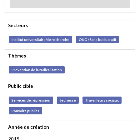
Secteurs
Institut universitaire/de recherche
ONG / Sans but lucratif
Thèmes
Prévention de la radicalisation
Public cible
Services de répression
Jeunesse
Travailleurs sociaux
Pouvoirs publics
Année de création
2015