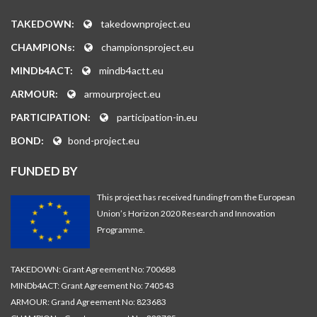
TAKEDOWN:
takedownproject.eu
CHAMPIONs:
championsproject.eu
MINDb4ACT:
mindb4actt.eu
ARMOUR:
armourproject.eu
PARTICIPATION:
participation-in.eu
BOND:
bond-project.eu
FUNDED BY
This project has received funding from the European
Union’s Horizon 2020 Research and Innovation
Programme.
TAKEDOWN: Grant Agreement No: 700688
MINDb4ACT: Grant Agreement No: 740543
ARMOUR: Grand Agreement No: 823683