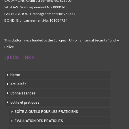
CHAMPIONs: Grant agreement No: 823705
SAT-LAW: Grant agreement No: 800816
PARTICIPATION: Grant agreement No: 962547
BOND: Grant agreement No: 101084724
This platform was funded by the European Union’s Internal Security Fund —
Police.
QUICK LINKS
Home
actualités
Connaissances
outils et pratiques
BOÎTE À OUTILS POUR LES PRATICIENS
ÉVALUATION DES PRATIQUES