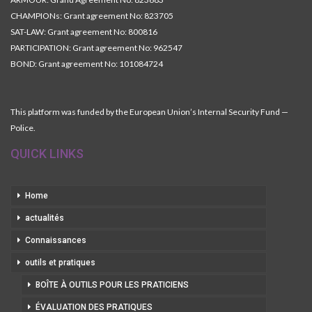
CHAMPIONs: Grant agreement No: 823705
SAT-LAW: Grant agreement No: 800816
PARTICIPATION: Grant agreement No: 962547
BOND: Grant agreement No: 101084724
This platform was funded by the European Union’s Internal Security Fund —
Police.
QUICK LINKS
Home
actualités
Connaissances
outils et pratiques
BOÎTE À OUTILS POUR LES PRATICIENS
ÉVALUATION DES PRATIQUES