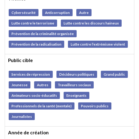
Unpacking Radicalization
Cybersécurité
Anticorruption
Autre
Début:
8th August 2026
Lutte contre le terrorisme
Lutte contre les discours haineux
Fin:
8th August 2026
Prévention de la criminalité organisée
Prévention de la radicalisation
Lutte contre l’extrémisme violent
Public cible
Services de répression
Décideurs politiques
Grand public
Jeunesse
Autres
Travailleurs sociaux
Animateurs socio-éducatifs
Enseignants
Professionnels de la santé (mentale)
Pouvoirs publics
Journalistes
Année de création