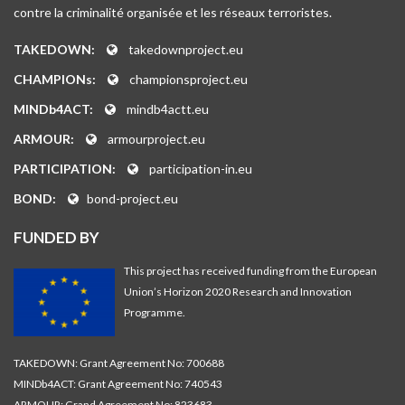
contre la criminalité organisée et les réseaux terroristes.
TAKEDOWN:
takedownproject.eu
CHAMPIONs:
championsproject.eu
MINDb4ACT:
mindb4actt.eu
ARMOUR:
armourproject.eu
PARTICIPATION:
participation-in.eu
BOND:
bond-project.eu
FUNDED BY
This project has received funding from the European
Union’s Horizon 2020 Research and Innovation
Programme.
TAKEDOWN: Grant Agreement No: 700688
MINDb4ACT: Grant Agreement No: 740543
ARMOUR: Grand Agreement No: 823683