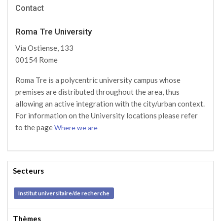
Contact
Preventing and Countering the Use of the Internet
for Terrorist Purposes
Roma Tre University
Début:
8th August 2026
Via Ostiense, 133
Fin:
8th August 2026
00154 Rome
Roma Tre is a polycentric university campus whose
Fundamentals of Preventing Violent Extremism and
premises are distributed throughout the area, thus
Radicalization that Lead to Terrorism
allowing an active integration with the city/urban context.
For information on the University locations please refer
Début:
8th August 2026
Link
to the page
Where we are
Fin:
8th August 2026
identifier
#identifier__188294-
3rd Winter Academy: 21 - 29 November, 2023 (9
1
Days / 8 Nights)
Secteurs
Début:
8th August 2026
Institut universitaire/de recherche
Fin:
8th August 2026
Thèmes