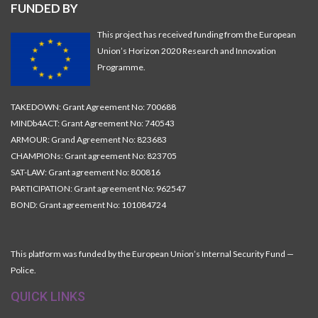
FUNDED BY
This project has received funding from the European
Union’s Horizon 2020 Research and Innovation
Programme.
TAKEDOWN: Grant Agreement No: 700688
MINDb4ACT: Grant Agreement No: 740543
ARMOUR: Grand Agreement No: 823683
CHAMPIONs: Grant agreement No: 823705
SAT-LAW: Grant agreement No: 800816
PARTICIPATION: Grant agreement No: 962547
BOND: Grant agreement No: 101084724
This platform was funded by the European Union’s Internal Security Fund —
Police.
QUICK LINKS