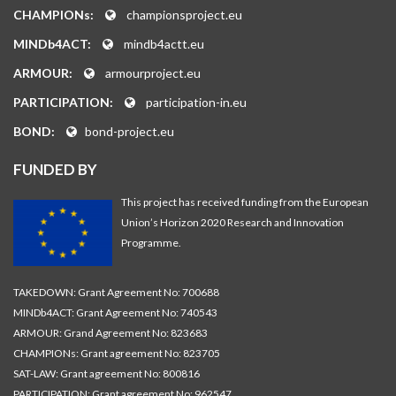
CHAMPIONs:
championsproject.eu
MINDb4ACT:
mindb4actt.eu
ARMOUR:
armourproject.eu
PARTICIPATION:
participation-in.eu
BOND:
bond-project.eu
FUNDED BY
This project has received funding from the European
Union’s Horizon 2020 Research and Innovation
Programme.
TAKEDOWN: Grant Agreement No: 700688
MINDb4ACT: Grant Agreement No: 740543
ARMOUR: Grand Agreement No: 823683
CHAMPIONs: Grant agreement No: 823705
SAT-LAW: Grant agreement No: 800816
PARTICIPATION: Grant agreement No: 962547